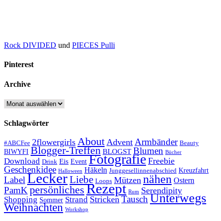
Rock DIVIDED
und
PIECES Pulli
Pinterest
Archive
Archive
Schlagwörter
About
Armbänder
2flowergirls
Advent
#ABCFee
Beauty
Blogger-Treffen
Blumen
BLOGST
BIWYFI
Bücher
Fotografie
Freebie
Download
Eis
Event
Drink
Geschenkidee
Häkeln
Kreuzfahrt
Junggesellinnenabschied
Halloween
Lecker
nähen
Liebe
Label
Mützen
Ostern
Loops
Rezept
persönliches
PamK
Serendipity
Rum
Unterwegs
Tausch
Stricken
Shopping
Strand
Sommer
Weihnachten
Workshop