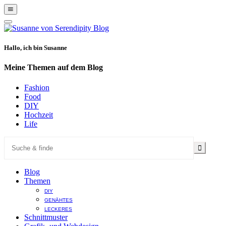
Show
Offscreen
Hide
Content
Offscreen
Content
Hallo, ich bin Susanne
Meine Themen auf dem Blog
Fashion
Food
DIY
Hochzeit
Life
Blog
Themen
DIY
GENÄHTES
LECKERES
Schnittmuster