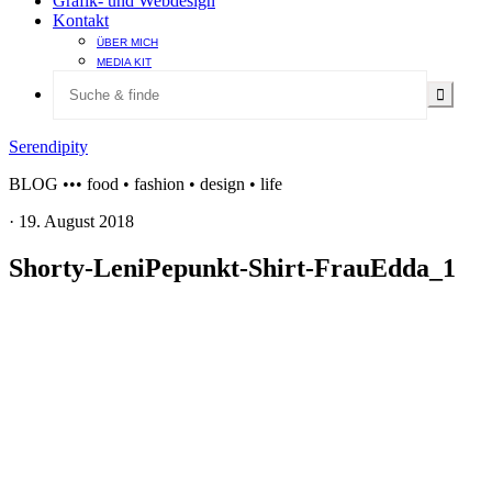
Grafik- und Webdesign
Kontakt
ÜBER MICH
MEDIA KIT
Serendipity
BLOG ••• food • fashion • design • life
·
19. August 2018
Shorty-LeniPepunkt-Shirt-FrauEdda_1