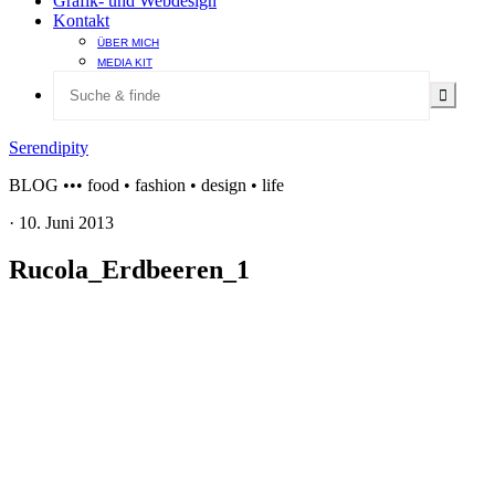
Grafik- und Webdesign
Kontakt
ÜBER MICH
MEDIA KIT
Serendipity
BLOG ••• food • fashion • design • life
·
10. Juni 2013
Rucola_Erdbeeren_1