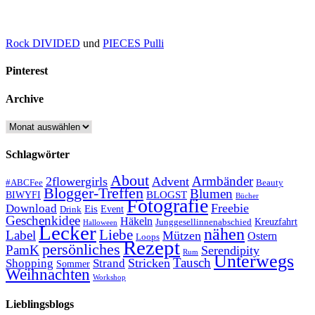
Rock DIVIDED
und
PIECES Pulli
Pinterest
Archive
Archive
Schlagwörter
About
Armbänder
2flowergirls
Advent
#ABCFee
Beauty
Blogger-Treffen
Blumen
BLOGST
BIWYFI
Bücher
Fotografie
Freebie
Download
Eis
Event
Drink
Geschenkidee
Häkeln
Kreuzfahrt
Junggesellinnenabschied
Halloween
Lecker
nähen
Liebe
Label
Mützen
Ostern
Loops
Rezept
persönliches
PamK
Serendipity
Rum
Unterwegs
Tausch
Stricken
Shopping
Strand
Sommer
Weihnachten
Workshop
Lieblingsblogs