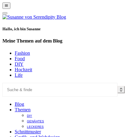
Show
Offscreen
Hide
Content
Offscreen
Content
Hallo, ich bin Susanne
Meine Themen auf dem Blog
Fashion
Food
DIY
Hochzeit
Life
Blog
Themen
DIY
GENÄHTES
LECKERES
Schnittmuster