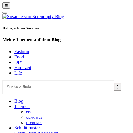
Show
Offscreen
Hide
Content
Offscreen
Content
Hallo, ich bin Susanne
Meine Themen auf dem Blog
Fashion
Food
DIY
Hochzeit
Life
Blog
Themen
DIY
GENÄHTES
LECKERES
Schnittmuster