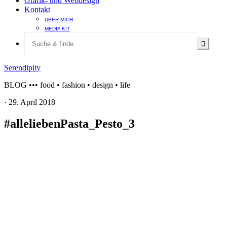
Grafik- und Webdesign
Kontakt
ÜBER MICH
MEDIA KIT
Serendipity
BLOG ••• food • fashion • design • life
·
29. April 2018
#alleliebenPasta_Pesto_3