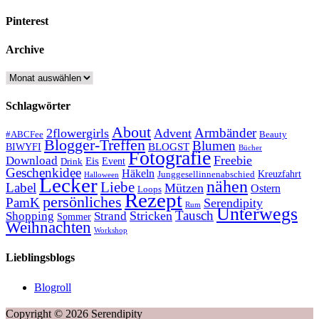
Pinterest
Archive
Archive
Schlagwörter
About
Armbänder
2flowergirls
Advent
#ABCFee
Beauty
Blogger-Treffen
Blumen
BLOGST
BIWYFI
Bücher
Fotografie
Freebie
Download
Eis
Event
Drink
Geschenkidee
Häkeln
Kreuzfahrt
Junggesellinnenabschied
Halloween
Lecker
nähen
Liebe
Label
Mützen
Ostern
Loops
Rezept
persönliches
PamK
Serendipity
Rum
Unterwegs
Tausch
Stricken
Shopping
Strand
Sommer
Weihnachten
Workshop
Lieblingsblogs
Blogroll
Copyright © 2026 Serendipity