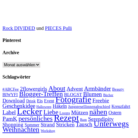
Rock DIVIDED
und
PIECES Pulli
Pinterest
Archive
Archive
Schlagwörter
About
Armbänder
2flowergirls
Advent
#ABCFee
Beauty
Blogger-Treffen
Blumen
BLOGST
BIWYFI
Bücher
Fotografie
Freebie
Download
Eis
Event
Drink
Geschenkidee
Häkeln
Kreuzfahrt
Junggesellinnenabschied
Halloween
Lecker
nähen
Liebe
Label
Mützen
Ostern
Loops
Rezept
persönliches
PamK
Serendipity
Rum
Unterwegs
Tausch
Stricken
Shopping
Strand
Sommer
Weihnachten
Workshop