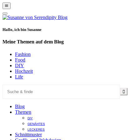
Show
Offscreen
Hide
Content
Offscreen
Content
Hallo, ich bin Susanne
Meine Themen auf dem Blog
Fashion
Food
DIY
Hochzeit
Life
Blog
Themen
DIY
GENÄHTES
LECKERES
Schnittmuster