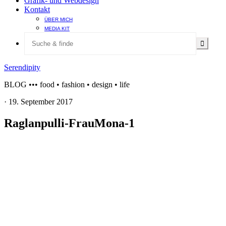
Grafik- und Webdesign
Kontakt
ÜBER MICH
MEDIA KIT
Serendipity
BLOG ••• food • fashion • design • life
·
19. September 2017
Raglanpulli-FrauMona-1