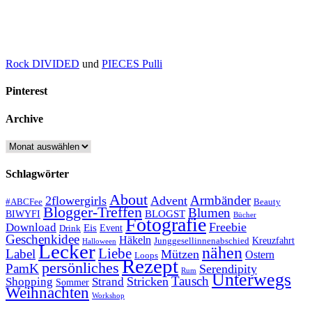
Rock DIVIDED
und
PIECES Pulli
Pinterest
Archive
Archive
Schlagwörter
About
Armbänder
2flowergirls
Advent
#ABCFee
Beauty
Blogger-Treffen
Blumen
BLOGST
BIWYFI
Bücher
Fotografie
Freebie
Download
Eis
Event
Drink
Geschenkidee
Häkeln
Kreuzfahrt
Junggesellinnenabschied
Halloween
Lecker
nähen
Liebe
Label
Mützen
Ostern
Loops
Rezept
persönliches
PamK
Serendipity
Rum
Unterwegs
Tausch
Stricken
Shopping
Strand
Sommer
Weihnachten
Workshop