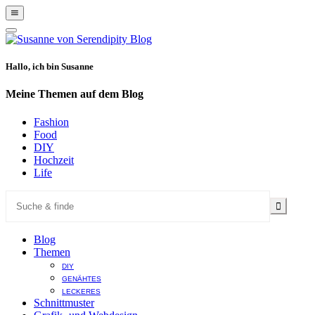
Show
Offscreen
Hide
Content
Offscreen
Content
Hallo, ich bin Susanne
Meine Themen auf dem Blog
Fashion
Food
DIY
Hochzeit
Life
Blog
Themen
DIY
GENÄHTES
LECKERES
Schnittmuster