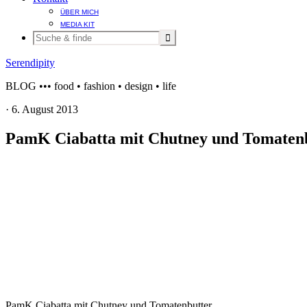
ÜBER MICH
MEDIA KIT
Serendipity
BLOG ••• food • fashion • design • life
·
6. August 2013
PamK Ciabatta mit Chutney und Tomaten
PamK Ciabatta mit Chutney und Tomatenbutter