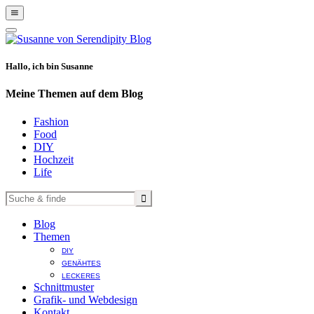
Show
Offscreen
Hide
Content
Offscreen
Content
Hallo, ich bin Susanne
Meine Themen auf dem Blog
Fashion
Food
DIY
Hochzeit
Life
Blog
Themen
DIY
GENÄHTES
LECKERES
Schnittmuster
Grafik- und Webdesign
Kontakt