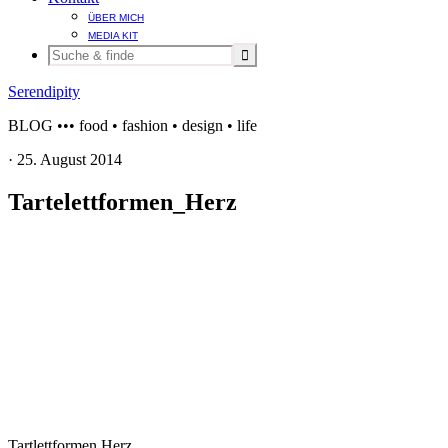
ÜBER MICH
MEDIA KIT
Serendipity
BLOG ••• food • fashion • design • life
·
25. August 2014
Tartelettformen_Herz
Tartlettformen Herz