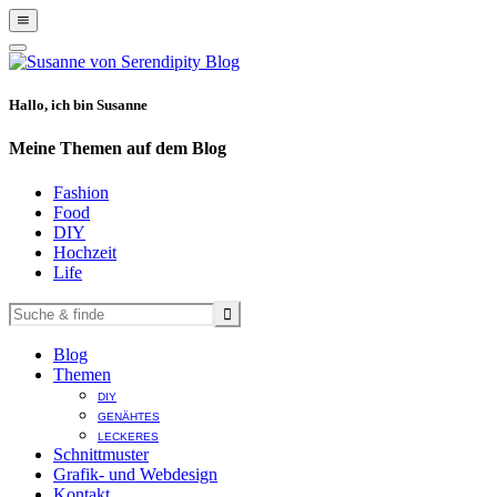
Show
Offscreen
Hide
Content
Offscreen
Content
Hallo, ich bin Susanne
Meine Themen auf dem Blog
Fashion
Food
DIY
Hochzeit
Life
Blog
Themen
DIY
GENÄHTES
LECKERES
Schnittmuster
Grafik- und Webdesign
Kontakt