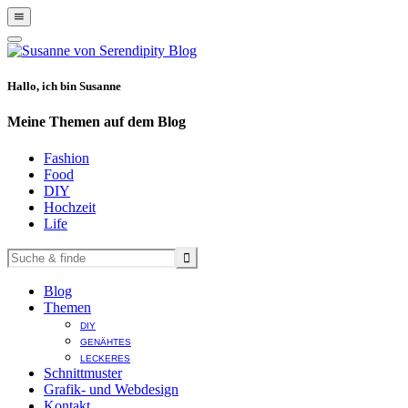
Show
Offscreen
Hide
Content
Offscreen
Content
Hallo, ich bin Susanne
Meine Themen auf dem Blog
Fashion
Food
DIY
Hochzeit
Life
Blog
Themen
DIY
GENÄHTES
LECKERES
Schnittmuster
Grafik- und Webdesign
Kontakt