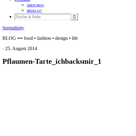
ÜBER MICH
MEDIA KIT
Serendipity
BLOG ••• food • fashion • design • life
·
25. August 2014
Pflaumen-Tarte_ichbacksmir_1