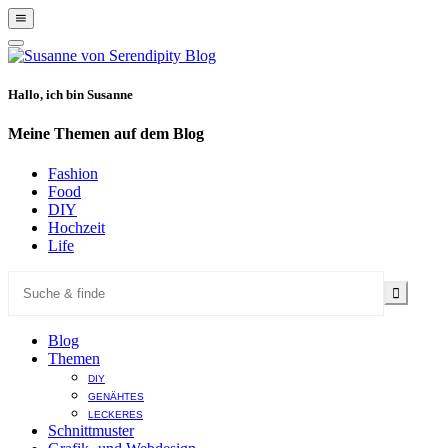
Show
Offscreen
Hide
Content
Offscreen
Content
Hallo, ich bin Susanne
Meine Themen auf dem Blog
Fashion
Food
DIY
Hochzeit
Life
Blog
Themen
DIY
GENÄHTES
LECKERES
Schnittmuster