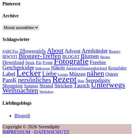
Pinterest
Archive
Archive
Schlagwörter
About
Armbänder
2flowergirls
Advent
#ABCFee
Beauty
Blogger-Treffen
Blumen
BLOGST
BIWYFI
Bücher
Fotografie
Freebie
Download
Eis
Event
Drink
Geschenkidee
Häkeln
Kreuzfahrt
Junggesellinnenabschied
Halloween
Lecker
nähen
Liebe
Label
Mützen
Ostern
Loops
Rezept
persönliches
PamK
Serendipity
Rum
Unterwegs
Tausch
Stricken
Shopping
Strand
Sommer
Weihnachten
Workshop
Lieblingsblogs
Blogroll
Copyright © 2026 Serendipity
IMPRESSUM
·
DATENSCHUTZ