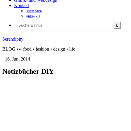
Grafik- und Webdesign
Kontakt
ÜBER MICH
MEDIA KIT
Serendipity
BLOG ••• food • fashion • design • life
·
16. Juni 2014
Notizbücher DIY