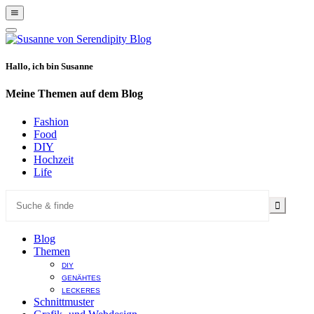
Show
Offscreen
Hide
Content
Offscreen
Content
Hallo, ich bin Susanne
Meine Themen auf dem Blog
Fashion
Food
DIY
Hochzeit
Life
Blog
Themen
DIY
GENÄHTES
LECKERES
Schnittmuster