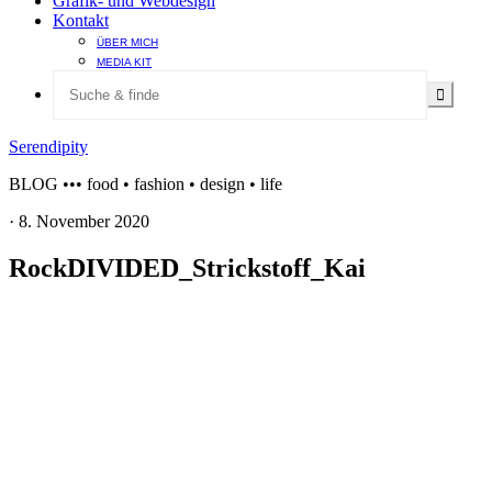
Grafik- und Webdesign
Kontakt
ÜBER MICH
MEDIA KIT
Serendipity
BLOG ••• food • fashion • design • life
·
8. November 2020
RockDIVIDED_Strickstoff_Kai