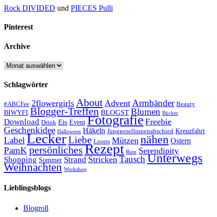
Rock DIVIDED
und
PIECES Pulli
Pinterest
Archive
Archive
Schlagwörter
About
Armbänder
2flowergirls
Advent
#ABCFee
Beauty
Blogger-Treffen
Blumen
BLOGST
BIWYFI
Bücher
Fotografie
Freebie
Download
Eis
Event
Drink
Geschenkidee
Häkeln
Kreuzfahrt
Junggesellinnenabschied
Halloween
Lecker
nähen
Liebe
Label
Mützen
Ostern
Loops
Rezept
persönliches
PamK
Serendipity
Rum
Unterwegs
Tausch
Stricken
Shopping
Strand
Sommer
Weihnachten
Workshop
Lieblingsblogs
Blogroll