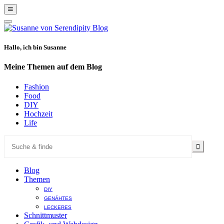
Show
Offscreen
Hide
Content
Offscreen
Content
Hallo, ich bin Susanne
Meine Themen auf dem Blog
Fashion
Food
DIY
Hochzeit
Life
Blog
Themen
DIY
GENÄHTES
LECKERES
Schnittmuster