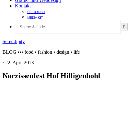
Grafik- und Webdesign
Kontakt
ÜBER MICH
MEDIA KIT
Serendipity
BLOG ••• food • fashion • design • life
·
22. April 2013
Narzissenfest Hof Hilligenbohl