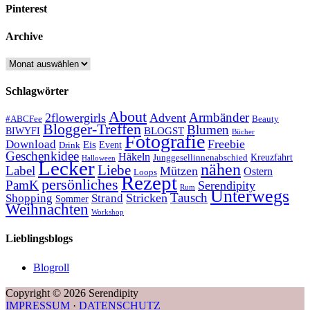
Pinterest
Archive
Archive
Schlagwörter
About
Armbänder
2flowergirls
Advent
#ABCFee
Beauty
Blogger-Treffen
Blumen
BLOGST
BIWYFI
Bücher
Fotografie
Freebie
Download
Eis
Event
Drink
Geschenkidee
Häkeln
Kreuzfahrt
Junggesellinnenabschied
Halloween
Lecker
nähen
Liebe
Label
Mützen
Ostern
Loops
Rezept
persönliches
PamK
Serendipity
Rum
Unterwegs
Tausch
Stricken
Shopping
Strand
Sommer
Weihnachten
Workshop
Lieblingsblogs
Blogroll
Copyright © 2026 Serendipity
IMPRESSUM
·
DATENSCHUTZ