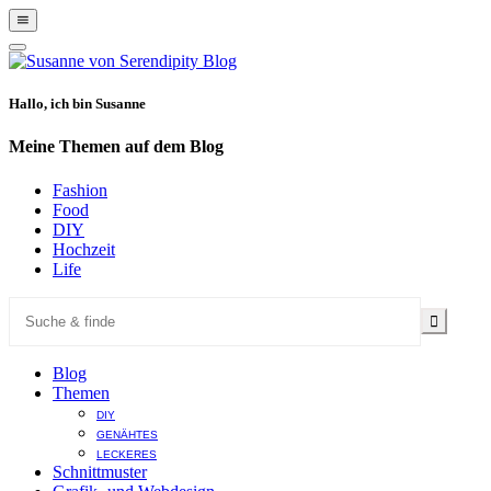
Show
Offscreen
Hide
Content
Offscreen
Content
Hallo, ich bin Susanne
Meine Themen auf dem Blog
Fashion
Food
DIY
Hochzeit
Life
Blog
Themen
DIY
GENÄHTES
LECKERES
Schnittmuster