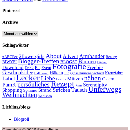
Pinterest
Archive
Archive
Schlagwörter
About
Armbänder
2flowergirls
Advent
#ABCFee
Beauty
Blogger-Treffen
Blumen
BLOGST
BIWYFI
Bücher
Fotografie
Freebie
Download
Eis
Event
Drink
Geschenkidee
Häkeln
Kreuzfahrt
Junggesellinnenabschied
Halloween
Lecker
nähen
Liebe
Label
Mützen
Ostern
Loops
Rezept
persönliches
PamK
Serendipity
Rum
Unterwegs
Tausch
Stricken
Shopping
Strand
Sommer
Weihnachten
Workshop
Lieblingsblogs
Blogroll
Copyright © 2026 Serendipity