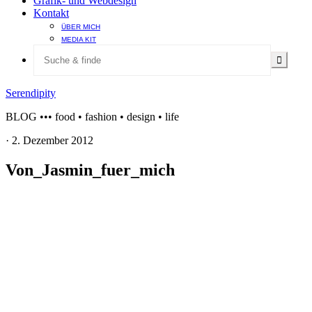
Grafik- und Webdesign
Kontakt
ÜBER MICH
MEDIA KIT
Serendipity
BLOG ••• food • fashion • design • life
·
2. Dezember 2012
Von_Jasmin_fuer_mich