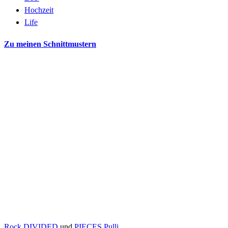
Hochzeit
Life
Zu meinen Schnittmustern
Rock DIVIDED
und
PIECES Pulli