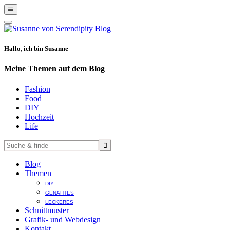
Show
Offscreen
Hide
Content
Offscreen
Content
Hallo, ich bin Susanne
Meine Themen auf dem Blog
Fashion
Food
DIY
Hochzeit
Life
Blog
Themen
DIY
GENÄHTES
LECKERES
Schnittmuster
Grafik- und Webdesign
Kontakt