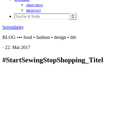
ÜBER MICH
MEDIA KIT
Serendipity
BLOG ••• food • fashion • design • life
·
22. Mai 2017
#StartSewingStopShopping_Titel