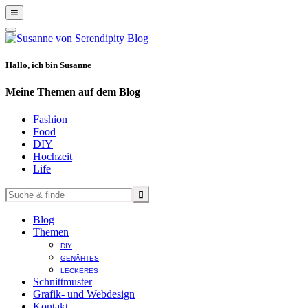
Show
Offscreen
Hide
Content
Offscreen
Content
Hallo, ich bin Susanne
Meine Themen auf dem Blog
Fashion
Food
DIY
Hochzeit
Life
Blog
Themen
DIY
GENÄHTES
LECKERES
Schnittmuster
Grafik- und Webdesign
Kontakt