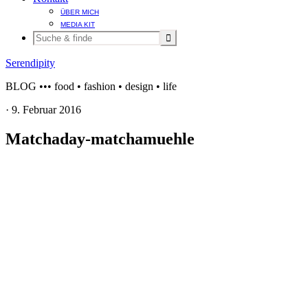
ÜBER MICH
MEDIA KIT
Serendipity
BLOG ••• food • fashion • design • life
·
9. Februar 2016
Matchaday-matchamuehle