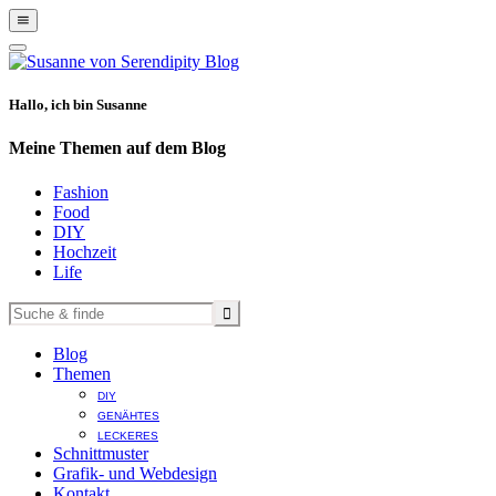
Show
Offscreen
Hide
Content
Offscreen
Content
Hallo, ich bin Susanne
Meine Themen auf dem Blog
Fashion
Food
DIY
Hochzeit
Life
Blog
Themen
DIY
GENÄHTES
LECKERES
Schnittmuster
Grafik- und Webdesign
Kontakt