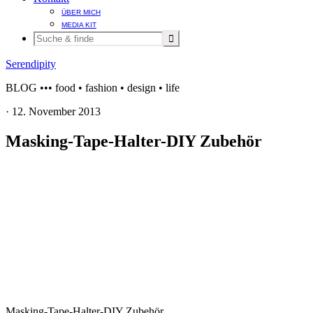
ÜBER MICH
MEDIA KIT
Serendipity
BLOG ••• food • fashion • design • life
·
12. November 2013
Masking-Tape-Halter-DIY Zubehör
Masking-Tape-Halter-DIY Zubehör