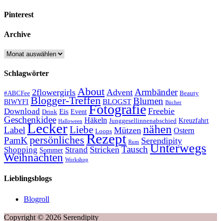
Pinterest
Archive
Archive
Schlagwörter
About
Armbänder
2flowergirls
Advent
#ABCFee
Beauty
Blogger-Treffen
Blumen
BLOGST
BIWYFI
Bücher
Fotografie
Freebie
Download
Eis
Event
Drink
Geschenkidee
Häkeln
Kreuzfahrt
Junggesellinnenabschied
Halloween
Lecker
nähen
Liebe
Label
Mützen
Ostern
Loops
Rezept
persönliches
PamK
Serendipity
Rum
Unterwegs
Tausch
Stricken
Shopping
Strand
Sommer
Weihnachten
Workshop
Lieblingsblogs
Blogroll
Copyright © 2026 Serendipity