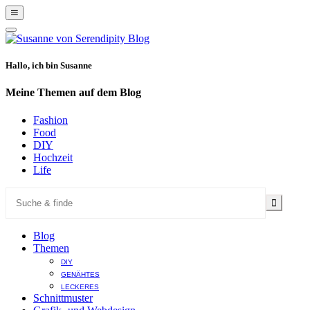
Show
Offscreen
Hide
Content
Offscreen
Content
Hallo, ich bin Susanne
Meine Themen auf dem Blog
Fashion
Food
DIY
Hochzeit
Life
Blog
Themen
DIY
GENÄHTES
LECKERES
Schnittmuster