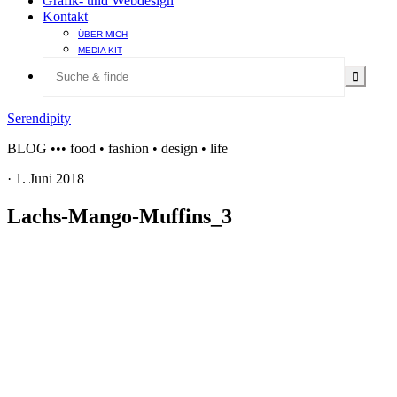
Grafik- und Webdesign
Kontakt
ÜBER MICH
MEDIA KIT
Serendipity
BLOG ••• food • fashion • design • life
·
1. Juni 2018
Lachs-Mango-Muffins_3