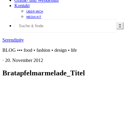
Grafik- und Webdesign
Kontakt
ÜBER MICH
MEDIA KIT
Serendipity
BLOG ••• food • fashion • design • life
·
20. November 2012
Bratapfelmarmelade_Titel