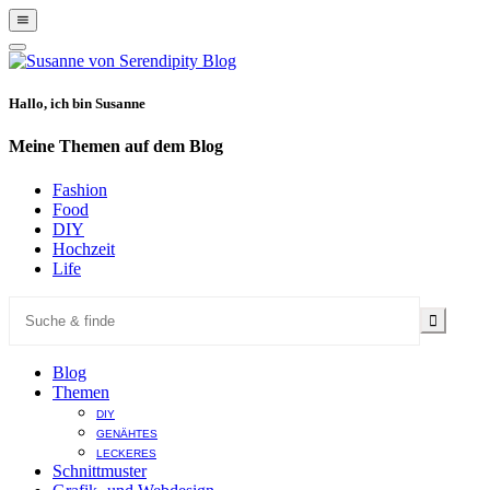
Show
Offscreen
Hide
Content
Offscreen
Content
Hallo, ich bin Susanne
Meine Themen auf dem Blog
Fashion
Food
DIY
Hochzeit
Life
Blog
Themen
DIY
GENÄHTES
LECKERES
Schnittmuster