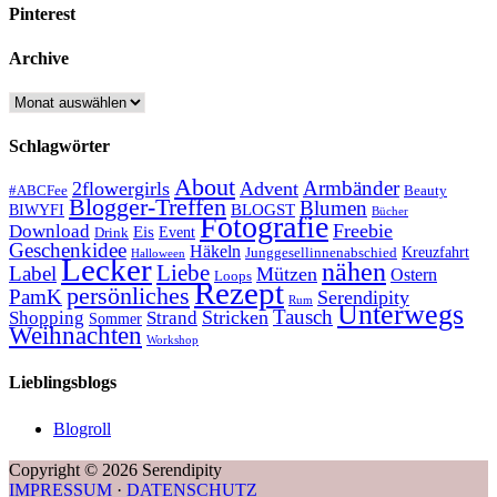
Pinterest
Archive
Archive
Schlagwörter
About
Armbänder
2flowergirls
Advent
#ABCFee
Beauty
Blogger-Treffen
Blumen
BLOGST
BIWYFI
Bücher
Fotografie
Freebie
Download
Eis
Event
Drink
Geschenkidee
Häkeln
Kreuzfahrt
Junggesellinnenabschied
Halloween
Lecker
nähen
Liebe
Label
Mützen
Ostern
Loops
Rezept
persönliches
PamK
Serendipity
Rum
Unterwegs
Tausch
Stricken
Shopping
Strand
Sommer
Weihnachten
Workshop
Lieblingsblogs
Blogroll
Copyright © 2026 Serendipity
IMPRESSUM
·
DATENSCHUTZ