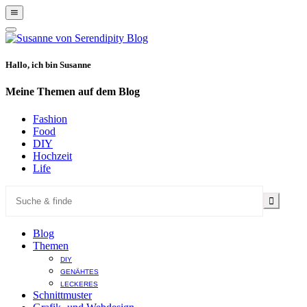
Show
Offscreen
Hide
Content
Offscreen
Content
Hallo, ich bin Susanne
Meine Themen auf dem Blog
Fashion
Food
DIY
Hochzeit
Life
Blog
Themen
DIY
GENÄHTES
LECKERES
Schnittmuster