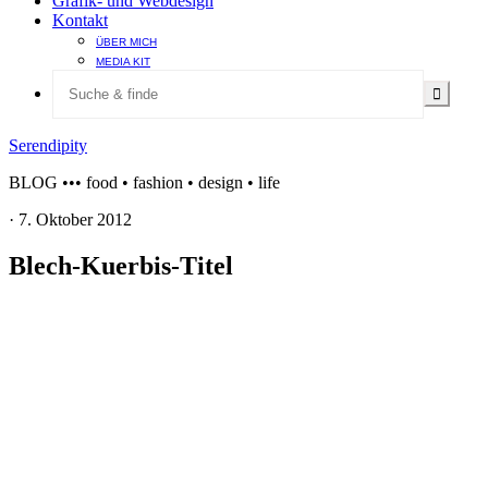
Grafik- und Webdesign
Kontakt
ÜBER MICH
MEDIA KIT
Serendipity
BLOG ••• food • fashion • design • life
·
7. Oktober 2012
Blech-Kuerbis-Titel