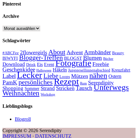
Pinterest
Archive
Archive
Schlagwörter
About
Armbänder
2flowergirls
Advent
#ABCFee
Beauty
Blogger-Treffen
Blumen
BLOGST
BIWYFI
Bücher
Fotografie
Freebie
Download
Eis
Event
Drink
Geschenkidee
Häkeln
Kreuzfahrt
Junggesellinnenabschied
Halloween
Lecker
nähen
Liebe
Label
Mützen
Ostern
Loops
Rezept
persönliches
PamK
Serendipity
Rum
Unterwegs
Tausch
Stricken
Shopping
Strand
Sommer
Weihnachten
Workshop
Lieblingsblogs
Blogroll
Copyright © 2026 Serendipity
IMPRESSUM
·
DATENSCHUTZ