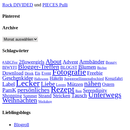
Rock DIVIDED
und
PIECES Pulli
Pinterest
Archive
Archive
Schlagwörter
About
Armbänder
2flowergirls
Advent
#ABCFee
Beauty
Blogger-Treffen
Blumen
BLOGST
BIWYFI
Bücher
Fotografie
Freebie
Download
Eis
Event
Drink
Geschenkidee
Häkeln
Kreuzfahrt
Junggesellinnenabschied
Halloween
Lecker
nähen
Liebe
Label
Mützen
Ostern
Loops
Rezept
persönliches
PamK
Serendipity
Rum
Unterwegs
Tausch
Stricken
Shopping
Strand
Sommer
Weihnachten
Workshop
Lieblingsblogs
Blogroll