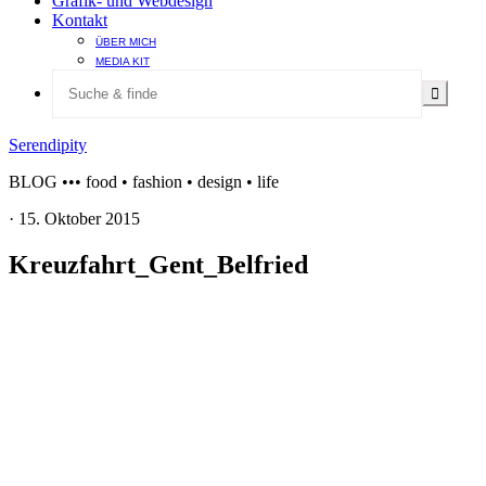
Grafik- und Webdesign
Kontakt
ÜBER MICH
MEDIA KIT
Serendipity
BLOG ••• food • fashion • design • life
·
15. Oktober 2015
Kreuzfahrt_Gent_Belfried