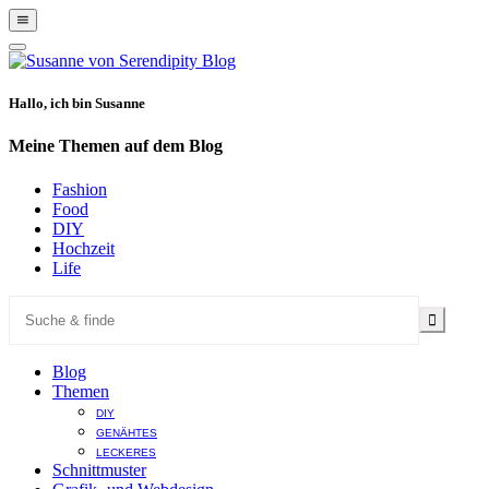
Show
Offscreen
Hide
Content
Offscreen
Content
Hallo, ich bin Susanne
Meine Themen auf dem Blog
Fashion
Food
DIY
Hochzeit
Life
Blog
Themen
DIY
GENÄHTES
LECKERES
Schnittmuster