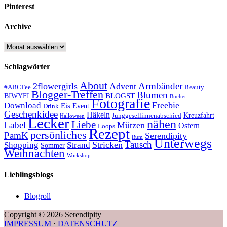
Pinterest
Archive
Archive
Schlagwörter
About
Armbänder
2flowergirls
Advent
#ABCFee
Beauty
Blogger-Treffen
Blumen
BLOGST
BIWYFI
Bücher
Fotografie
Freebie
Download
Eis
Event
Drink
Geschenkidee
Häkeln
Kreuzfahrt
Junggesellinnenabschied
Halloween
Lecker
nähen
Liebe
Label
Mützen
Ostern
Loops
Rezept
persönliches
PamK
Serendipity
Rum
Unterwegs
Tausch
Stricken
Shopping
Strand
Sommer
Weihnachten
Workshop
Lieblingsblogs
Blogroll
Copyright © 2026 Serendipity
IMPRESSUM
·
DATENSCHUTZ