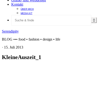
Grafik- und Webdesign
Kontakt
ÜBER MICH
MEDIA KIT
Serendipity
BLOG ••• food • fashion • design • life
·
15. Juli 2013
KleineAuszeit_1