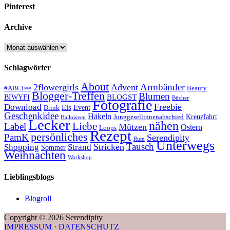
Pinterest
Archive
Archive
Schlagwörter
About
Armbänder
2flowergirls
Advent
#ABCFee
Beauty
Blogger-Treffen
Blumen
BLOGST
BIWYFI
Bücher
Fotografie
Freebie
Download
Eis
Event
Drink
Geschenkidee
Häkeln
Kreuzfahrt
Junggesellinnenabschied
Halloween
Lecker
nähen
Liebe
Label
Mützen
Ostern
Loops
Rezept
persönliches
PamK
Serendipity
Rum
Unterwegs
Tausch
Stricken
Shopping
Strand
Sommer
Weihnachten
Workshop
Lieblingsblogs
Blogroll
Copyright © 2026 Serendipity
IMPRESSUM
·
DATENSCHUTZ