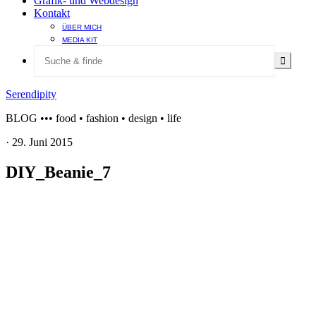
Grafik- und Webdesign
Kontakt
ÜBER MICH
MEDIA KIT
Serendipity
BLOG ••• food • fashion • design • life
·
29. Juni 2015
DIY_Beanie_7