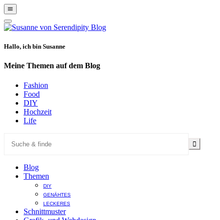
Show
Offscreen
Hide
Content
Offscreen
Content
Hallo, ich bin Susanne
Meine Themen auf dem Blog
Fashion
Food
DIY
Hochzeit
Life
Blog
Themen
DIY
GENÄHTES
LECKERES
Schnittmuster