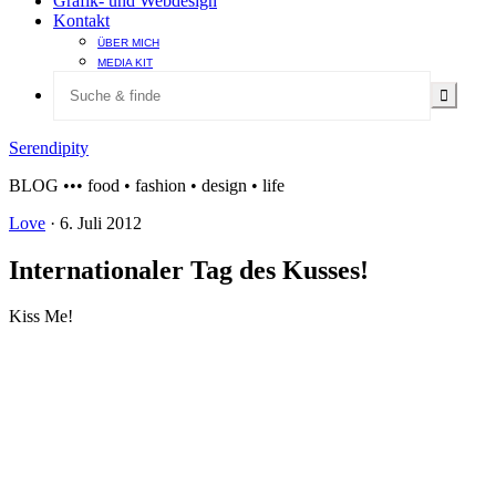
Grafik- und Webdesign
Kontakt
ÜBER MICH
MEDIA KIT
Serendipity
BLOG ••• food • fashion • design • life
Love
·
6. Juli 2012
Internationaler Tag des Kusses!
Kiss Me!