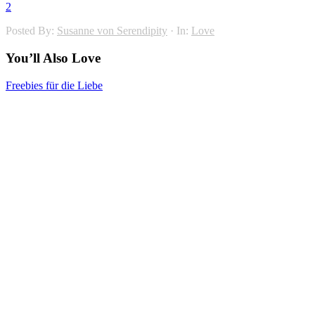
2
Posted By:
Susanne von Serendipity
·
In:
Love
You’ll Also Love
Freebies für die Liebe