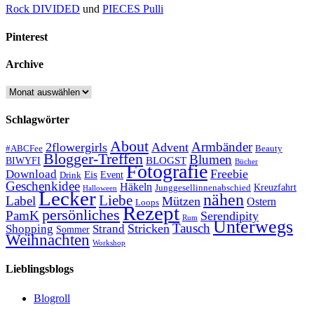
Rock DIVIDED
und
PIECES Pulli
Pinterest
Archive
Archive
Schlagwörter
About
Armbänder
2flowergirls
Advent
#ABCFee
Beauty
Blogger-Treffen
Blumen
BLOGST
BIWYFI
Bücher
Fotografie
Freebie
Download
Eis
Event
Drink
Geschenkidee
Häkeln
Kreuzfahrt
Junggesellinnenabschied
Halloween
Lecker
nähen
Liebe
Label
Mützen
Ostern
Loops
Rezept
persönliches
PamK
Serendipity
Rum
Unterwegs
Tausch
Stricken
Shopping
Strand
Sommer
Weihnachten
Workshop
Lieblingsblogs
Blogroll