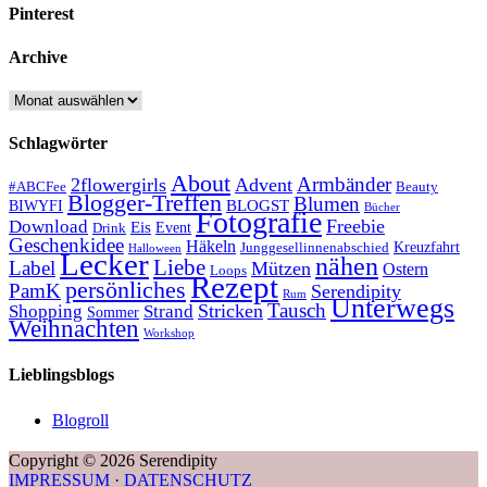
Pinterest
Archive
Archive
Schlagwörter
About
Armbänder
2flowergirls
Advent
#ABCFee
Beauty
Blogger-Treffen
Blumen
BLOGST
BIWYFI
Bücher
Fotografie
Freebie
Download
Eis
Event
Drink
Geschenkidee
Häkeln
Kreuzfahrt
Junggesellinnenabschied
Halloween
Lecker
nähen
Liebe
Label
Mützen
Ostern
Loops
Rezept
persönliches
PamK
Serendipity
Rum
Unterwegs
Tausch
Stricken
Shopping
Strand
Sommer
Weihnachten
Workshop
Lieblingsblogs
Blogroll
Copyright © 2026 Serendipity
IMPRESSUM
·
DATENSCHUTZ