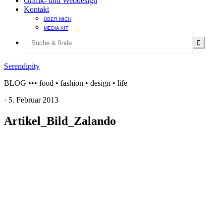
Grafik- und Webdesign
Kontakt
ÜBER MICH
MEDIA KIT
Serendipity
BLOG ••• food • fashion • design • life
·
5. Februar 2013
Artikel_Bild_Zalando