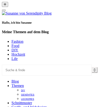
Show
Offscreen
Hide
Content
Offscreen
Content
Hallo, ich bin Susanne
Meine Themen auf dem Blog
Fashion
Food
DIY
Hochzeit
Life
Blog
Themen
DIY
GENÄHTES
LECKERES
Schnittmuster