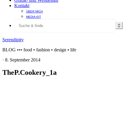
Grafik- und Webdesign
Kontakt
ÜBER MICH
MEDIA KIT
Serendipity
BLOG ••• food • fashion • design • life
·
8. September 2014
TheP.Cookery_1a