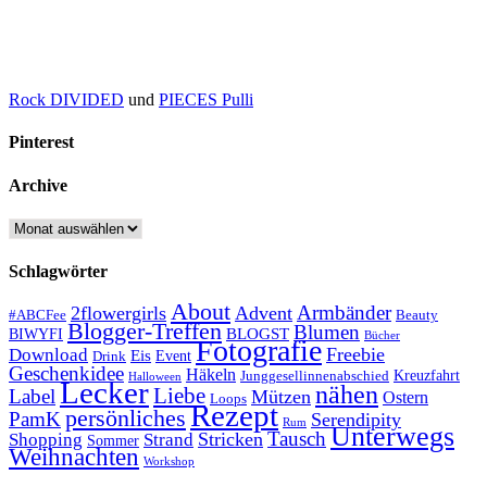
Rock DIVIDED
und
PIECES Pulli
Pinterest
Archive
Archive
Schlagwörter
About
Armbänder
2flowergirls
Advent
#ABCFee
Beauty
Blogger-Treffen
Blumen
BLOGST
BIWYFI
Bücher
Fotografie
Freebie
Download
Eis
Event
Drink
Geschenkidee
Häkeln
Kreuzfahrt
Junggesellinnenabschied
Halloween
Lecker
nähen
Liebe
Label
Mützen
Ostern
Loops
Rezept
persönliches
PamK
Serendipity
Rum
Unterwegs
Tausch
Stricken
Shopping
Strand
Sommer
Weihnachten
Workshop