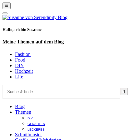
Show
Offscreen
Hide
Content
Offscreen
Content
Hallo, ich bin Susanne
Meine Themen auf dem Blog
Fashion
Food
DIY
Hochzeit
Life
Blog
Themen
DIY
GENÄHTES
LECKERES
Schnittmuster