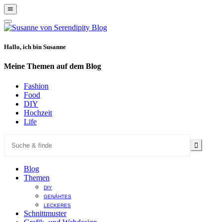
Show
Offscreen
Hide
Content
Offscreen
Content
Hallo, ich bin Susanne
Meine Themen auf dem Blog
Fashion
Food
DIY
Hochzeit
Life
Blog
Themen
DIY
GENÄHTES
LECKERES
Schnittmuster