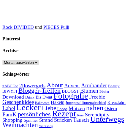
Rock DIVIDED
und
PIECES Pulli
Pinterest
Archive
Archive
Schlagwörter
About
Armbänder
2flowergirls
Advent
#ABCFee
Beauty
Blogger-Treffen
Blumen
BLOGST
BIWYFI
Bücher
Fotografie
Freebie
Download
Eis
Event
Drink
Geschenkidee
Häkeln
Kreuzfahrt
Junggesellinnenabschied
Halloween
Lecker
nähen
Liebe
Label
Mützen
Ostern
Loops
Rezept
persönliches
PamK
Serendipity
Rum
Unterwegs
Tausch
Stricken
Shopping
Strand
Sommer
Weihnachten
Workshop