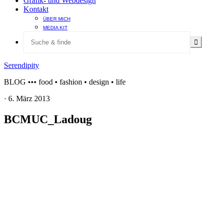
Grafik- und Webdesign
Kontakt
ÜBER MICH
MEDIA KIT
Serendipity
BLOG ••• food • fashion • design • life
·
6. März 2013
BCMUC_Ladoug