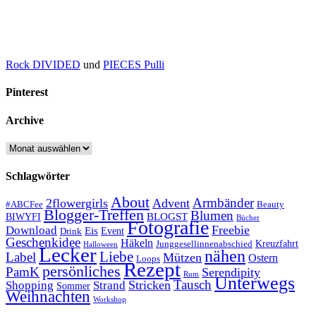
Rock DIVIDED
und
PIECES Pulli
Pinterest
Archive
Archive
Schlagwörter
About
Armbänder
2flowergirls
Advent
#ABCFee
Beauty
Blogger-Treffen
Blumen
BLOGST
BIWYFI
Bücher
Fotografie
Freebie
Download
Eis
Event
Drink
Geschenkidee
Häkeln
Kreuzfahrt
Junggesellinnenabschied
Halloween
Lecker
nähen
Liebe
Label
Mützen
Ostern
Loops
Rezept
persönliches
PamK
Serendipity
Rum
Unterwegs
Tausch
Stricken
Shopping
Strand
Sommer
Weihnachten
Workshop