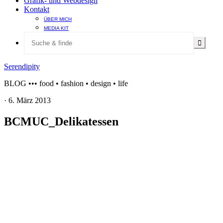
Grafik- und Webdesign
Kontakt
ÜBER MICH
MEDIA KIT
Serendipity
BLOG ••• food • fashion • design • life
·
6. März 2013
BCMUC_Delikatessen