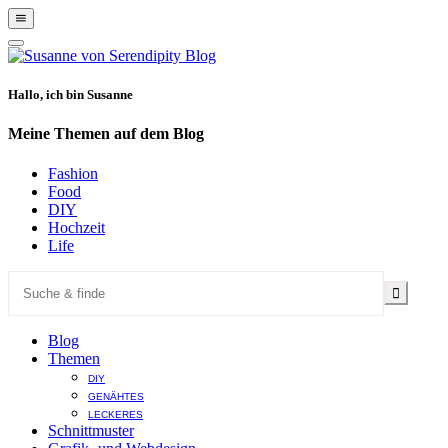
Show
Offscreen
Hide
Content
Offscreen
Content
Hallo, ich bin Susanne
Meine Themen auf dem Blog
Fashion
Food
DIY
Hochzeit
Life
Blog
Themen
DIY
GENÄHTES
LECKERES
Schnittmuster