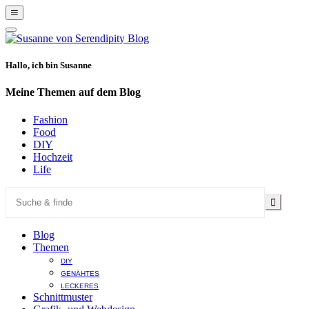
Show
Offscreen
Hide
Content
Offscreen
Content
Hallo, ich bin Susanne
Meine Themen auf dem Blog
Fashion
Food
DIY
Hochzeit
Life
Blog
Themen
DIY
GENÄHTES
LECKERES
Schnittmuster