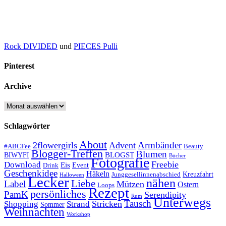
Rock DIVIDED
und
PIECES Pulli
Pinterest
Archive
Archive
Schlagwörter
About
Armbänder
2flowergirls
Advent
#ABCFee
Beauty
Blogger-Treffen
Blumen
BLOGST
BIWYFI
Bücher
Fotografie
Freebie
Download
Eis
Event
Drink
Geschenkidee
Häkeln
Kreuzfahrt
Junggesellinnenabschied
Halloween
Lecker
nähen
Liebe
Label
Mützen
Ostern
Loops
Rezept
persönliches
PamK
Serendipity
Rum
Unterwegs
Tausch
Stricken
Shopping
Strand
Sommer
Weihnachten
Workshop