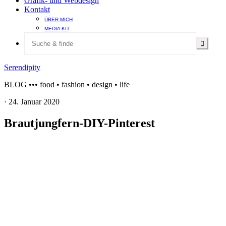
Grafik- und Webdesign
Kontakt
ÜBER MICH
MEDIA KIT
Serendipity
BLOG ••• food • fashion • design • life
·
24. Januar 2020
Brautjungfern-DIY-Pinterest