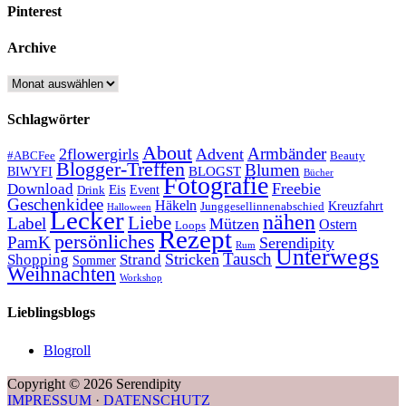
Pinterest
Archive
Archive
Schlagwörter
About
Armbänder
2flowergirls
Advent
#ABCFee
Beauty
Blogger-Treffen
Blumen
BLOGST
BIWYFI
Bücher
Fotografie
Freebie
Download
Eis
Event
Drink
Geschenkidee
Häkeln
Kreuzfahrt
Junggesellinnenabschied
Halloween
Lecker
nähen
Liebe
Label
Mützen
Ostern
Loops
Rezept
persönliches
PamK
Serendipity
Rum
Unterwegs
Tausch
Stricken
Shopping
Strand
Sommer
Weihnachten
Workshop
Lieblingsblogs
Blogroll
Copyright © 2026 Serendipity
IMPRESSUM
·
DATENSCHUTZ