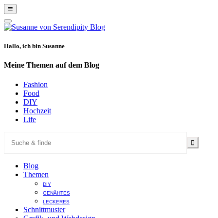
Show
Offscreen
Hide
Content
Offscreen
Content
Hallo, ich bin Susanne
Meine Themen auf dem Blog
Fashion
Food
DIY
Hochzeit
Life
Blog
Themen
DIY
GENÄHTES
LECKERES
Schnittmuster