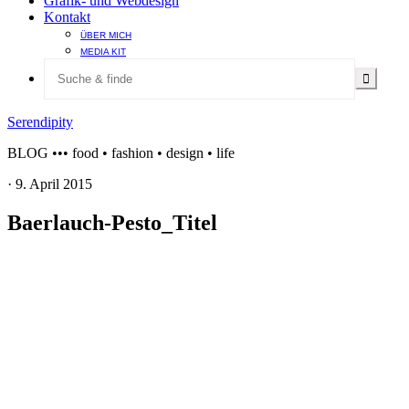
Grafik- und Webdesign
Kontakt
ÜBER MICH
MEDIA KIT
Serendipity
BLOG ••• food • fashion • design • life
·
9. April 2015
Baerlauch-Pesto_Titel