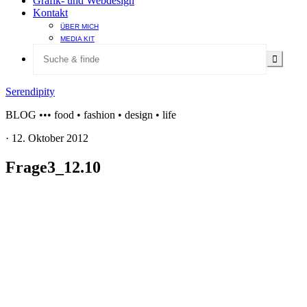
Grafik- und Webdesign
Kontakt
ÜBER MICH
MEDIA KIT
Serendipity
BLOG ••• food • fashion • design • life
·
12. Oktober 2012
Frage3_12.10