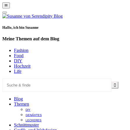
Show
Offscreen
Hide
Content
Offscreen
Content
Hallo, ich bin Susanne
Meine Themen auf dem Blog
Fashion
Food
DIY
Hochzeit
Life
Blog
Themen
DIY
GENÄHTES
LECKERES
Schnittmuster