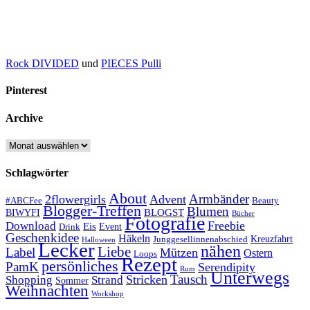
Rock DIVIDED
und
PIECES Pulli
Pinterest
Archive
Archive
Schlagwörter
About
Armbänder
2flowergirls
Advent
#ABCFee
Beauty
Blogger-Treffen
Blumen
BLOGST
BIWYFI
Bücher
Fotografie
Freebie
Download
Eis
Event
Drink
Geschenkidee
Häkeln
Kreuzfahrt
Junggesellinnenabschied
Halloween
Lecker
nähen
Liebe
Label
Mützen
Ostern
Loops
Rezept
persönliches
PamK
Serendipity
Rum
Unterwegs
Tausch
Stricken
Shopping
Strand
Sommer
Weihnachten
Workshop