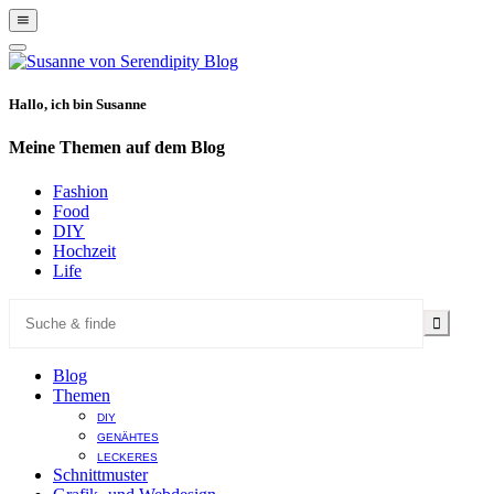
Show
Offscreen
Hide
Content
Offscreen
Content
Hallo, ich bin Susanne
Meine Themen auf dem Blog
Fashion
Food
DIY
Hochzeit
Life
Blog
Themen
DIY
GENÄHTES
LECKERES
Schnittmuster