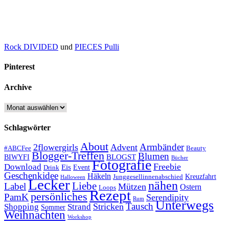
Rock DIVIDED
und
PIECES Pulli
Pinterest
Archive
Archive
Schlagwörter
About
Armbänder
2flowergirls
Advent
#ABCFee
Beauty
Blogger-Treffen
Blumen
BLOGST
BIWYFI
Bücher
Fotografie
Freebie
Download
Eis
Event
Drink
Geschenkidee
Häkeln
Kreuzfahrt
Junggesellinnenabschied
Halloween
Lecker
nähen
Liebe
Label
Mützen
Ostern
Loops
Rezept
persönliches
PamK
Serendipity
Rum
Unterwegs
Tausch
Stricken
Shopping
Strand
Sommer
Weihnachten
Workshop