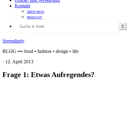
Grafik- und Webdesign
Kontakt
ÜBER MICH
MEDIA KIT
Serendipity
BLOG ••• food • fashion • design • life
·
12. April 2013
Frage 1: Etwas Aufregendes?