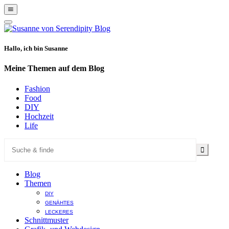
Show
Offscreen
Hide
Content
Offscreen
Content
Hallo, ich bin Susanne
Meine Themen auf dem Blog
Fashion
Food
DIY
Hochzeit
Life
Blog
Themen
DIY
GENÄHTES
LECKERES
Schnittmuster