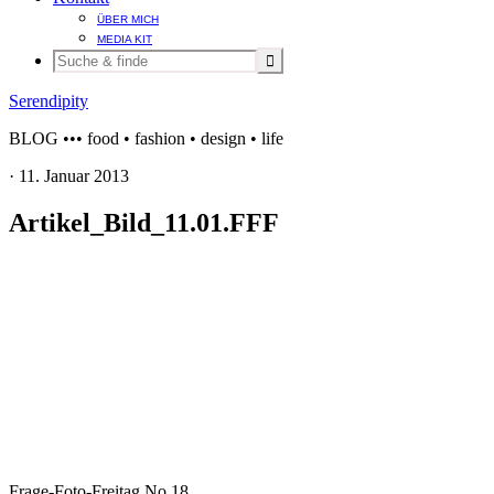
ÜBER MICH
MEDIA KIT
Serendipity
BLOG ••• food • fashion • design • life
·
11. Januar 2013
Artikel_Bild_11.01.FFF
Frage-Foto-Freitag No.18