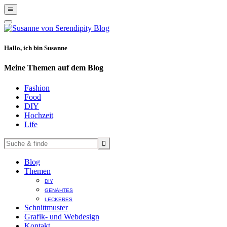
Show
Offscreen
Hide
Content
Offscreen
Content
Hallo, ich bin Susanne
Meine Themen auf dem Blog
Fashion
Food
DIY
Hochzeit
Life
Blog
Themen
DIY
GENÄHTES
LECKERES
Schnittmuster
Grafik- und Webdesign
Kontakt