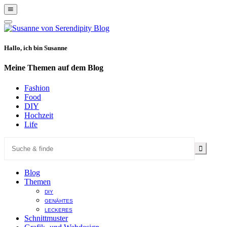
Show
Offscreen
Hide
Content
Offscreen
Content
Hallo, ich bin Susanne
Meine Themen auf dem Blog
Fashion
Food
DIY
Hochzeit
Life
Blog
Themen
DIY
GENÄHTES
LECKERES
Schnittmuster