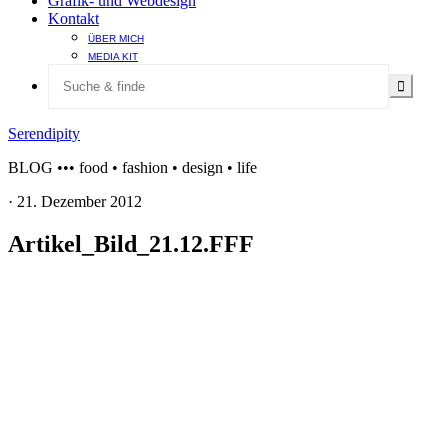
Grafik- und Webdesign
Kontakt
ÜBER MICH
MEDIA KIT
Serendipity
BLOG ••• food • fashion • design • life
·
21. Dezember 2012
Artikel_Bild_21.12.FFF