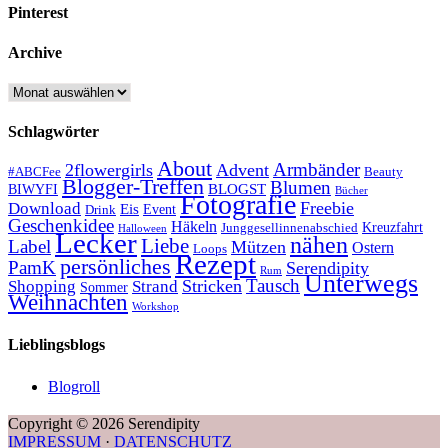
Pinterest
Archive
Archive
Schlagwörter
About
Armbänder
2flowergirls
Advent
#ABCFee
Beauty
Blogger-Treffen
Blumen
BLOGST
BIWYFI
Bücher
Fotografie
Freebie
Download
Eis
Event
Drink
Geschenkidee
Häkeln
Kreuzfahrt
Junggesellinnenabschied
Halloween
Lecker
nähen
Liebe
Label
Mützen
Ostern
Loops
Rezept
persönliches
PamK
Serendipity
Rum
Unterwegs
Tausch
Stricken
Shopping
Strand
Sommer
Weihnachten
Workshop
Lieblingsblogs
Blogroll
Copyright © 2026 Serendipity
IMPRESSUM
·
DATENSCHUTZ