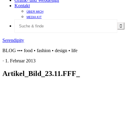
Grafik- und Webdesign
Kontakt
ÜBER MICH
MEDIA KIT
Serendipity
BLOG ••• food • fashion • design • life
·
1. Februar 2013
Artikel_Bild_23.11.FFF_