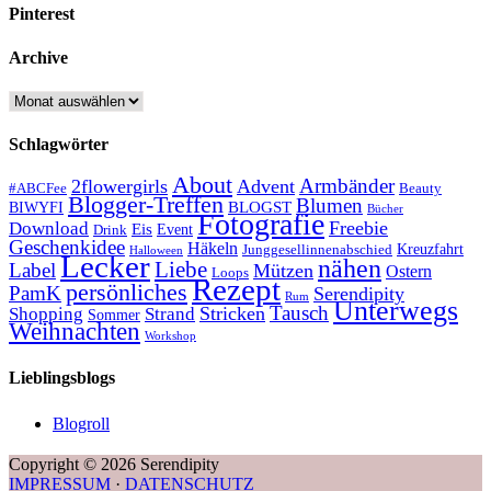
Pinterest
Archive
Archive
Schlagwörter
About
Armbänder
2flowergirls
Advent
#ABCFee
Beauty
Blogger-Treffen
Blumen
BLOGST
BIWYFI
Bücher
Fotografie
Freebie
Download
Eis
Event
Drink
Geschenkidee
Häkeln
Kreuzfahrt
Junggesellinnenabschied
Halloween
Lecker
nähen
Liebe
Label
Mützen
Ostern
Loops
Rezept
persönliches
PamK
Serendipity
Rum
Unterwegs
Tausch
Stricken
Shopping
Strand
Sommer
Weihnachten
Workshop
Lieblingsblogs
Blogroll
Copyright © 2026 Serendipity
IMPRESSUM
·
DATENSCHUTZ