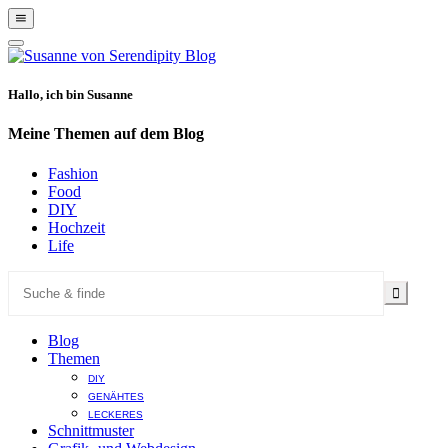
Show
Offscreen
Hide
Content
Offscreen
Content
Hallo, ich bin Susanne
Meine Themen auf dem Blog
Fashion
Food
DIY
Hochzeit
Life
Blog
Themen
DIY
GENÄHTES
LECKERES
Schnittmuster