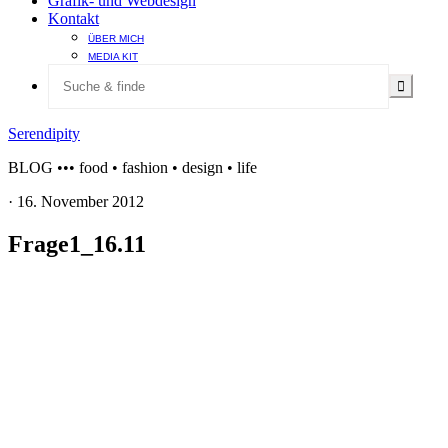
Grafik- und Webdesign
Kontakt
ÜBER MICH
MEDIA KIT
Serendipity
BLOG ••• food • fashion • design • life
·
16. November 2012
Frage1_16.11