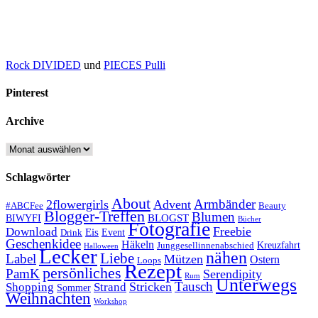
Rock DIVIDED
und
PIECES Pulli
Pinterest
Archive
Archive
Schlagwörter
About
Armbänder
2flowergirls
Advent
#ABCFee
Beauty
Blogger-Treffen
Blumen
BLOGST
BIWYFI
Bücher
Fotografie
Freebie
Download
Eis
Event
Drink
Geschenkidee
Häkeln
Kreuzfahrt
Junggesellinnenabschied
Halloween
Lecker
nähen
Liebe
Label
Mützen
Ostern
Loops
Rezept
persönliches
PamK
Serendipity
Rum
Unterwegs
Tausch
Stricken
Shopping
Strand
Sommer
Weihnachten
Workshop