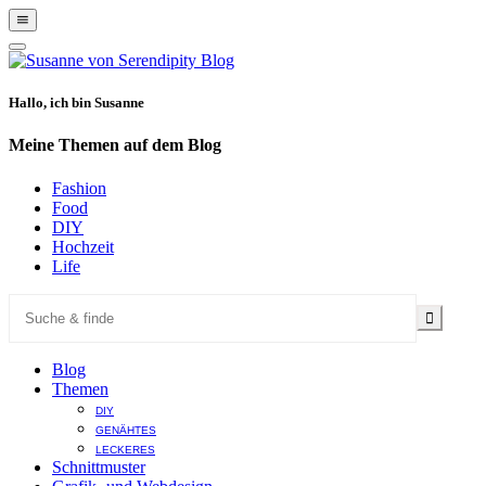
Show
Offscreen
Hide
Content
Offscreen
Content
Hallo, ich bin Susanne
Meine Themen auf dem Blog
Fashion
Food
DIY
Hochzeit
Life
Blog
Themen
DIY
GENÄHTES
LECKERES
Schnittmuster