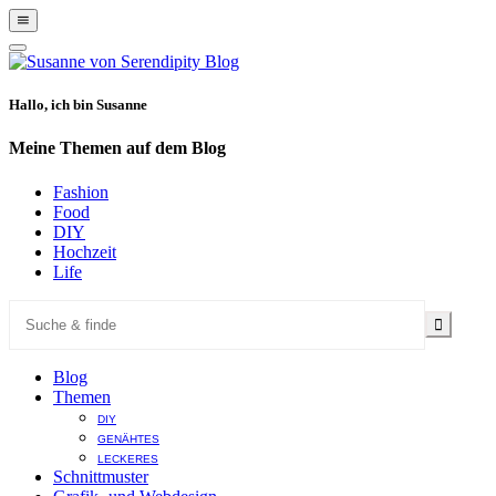
Show
Offscreen
Hide
Content
Offscreen
Content
Hallo, ich bin Susanne
Meine Themen auf dem Blog
Fashion
Food
DIY
Hochzeit
Life
Blog
Themen
DIY
GENÄHTES
LECKERES
Schnittmuster