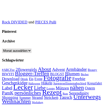
Rock DIVIDED
und
PIECES Pulli
Pinterest
Archive
Archive
Schlagwörter
About
Armbänder
2flowergirls
Advent
#ABCFee
Beauty
Blogger-Treffen
Blumen
BLOGST
BIWYFI
Bücher
Fotografie
Freebie
Download
Eis
Event
Drink
Geschenkidee
Häkeln
Kreuzfahrt
Junggesellinnenabschied
Halloween
Lecker
nähen
Liebe
Label
Mützen
Ostern
Loops
Rezept
persönliches
PamK
Serendipity
Rum
Unterwegs
Tausch
Stricken
Shopping
Strand
Sommer
Weihnachten
Workshop