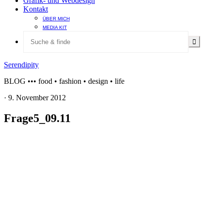
Grafik- und Webdesign
Kontakt
ÜBER MICH
MEDIA KIT
Serendipity
BLOG ••• food • fashion • design • life
·
9. November 2012
Frage5_09.11