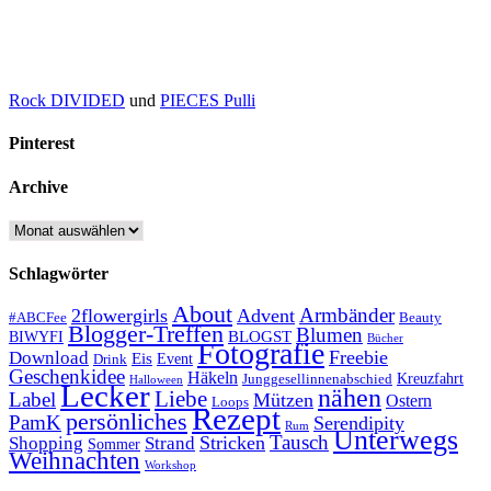
Rock DIVIDED
und
PIECES Pulli
Pinterest
Archive
Archive
Schlagwörter
About
Armbänder
2flowergirls
Advent
#ABCFee
Beauty
Blogger-Treffen
Blumen
BLOGST
BIWYFI
Bücher
Fotografie
Freebie
Download
Eis
Event
Drink
Geschenkidee
Häkeln
Kreuzfahrt
Junggesellinnenabschied
Halloween
Lecker
nähen
Liebe
Label
Mützen
Ostern
Loops
Rezept
persönliches
PamK
Serendipity
Rum
Unterwegs
Tausch
Stricken
Shopping
Strand
Sommer
Weihnachten
Workshop