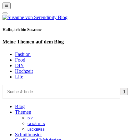
Show
Offscreen
Hide
Content
Offscreen
Content
Hallo, ich bin Susanne
Meine Themen auf dem Blog
Fashion
Food
DIY
Hochzeit
Life
Blog
Themen
DIY
GENÄHTES
LECKERES
Schnittmuster