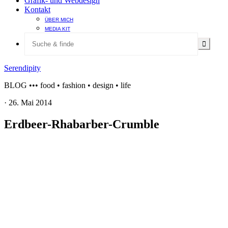
Grafik- und Webdesign
Kontakt
ÜBER MICH
MEDIA KIT
Serendipity
BLOG ••• food • fashion • design • life
·
26. Mai 2014
Erdbeer-Rhabarber-Crumble