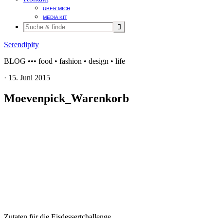
ÜBER MICH
MEDIA KIT
Serendipity
BLOG ••• food • fashion • design • life
·
15. Juni 2015
Moevenpick_Warenkorb
Zutaten für die Eisdessertchallenge