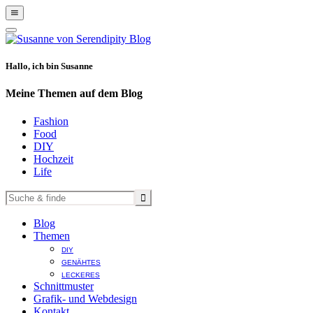
Show
Offscreen
Hide
Content
Offscreen
Content
Hallo, ich bin Susanne
Meine Themen auf dem Blog
Fashion
Food
DIY
Hochzeit
Life
Blog
Themen
DIY
GENÄHTES
LECKERES
Schnittmuster
Grafik- und Webdesign
Kontakt