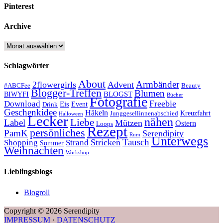
Pinterest
Archive
Archive
Schlagwörter
About
Armbänder
2flowergirls
Advent
#ABCFee
Beauty
Blogger-Treffen
Blumen
BLOGST
BIWYFI
Bücher
Fotografie
Freebie
Download
Eis
Event
Drink
Geschenkidee
Häkeln
Kreuzfahrt
Junggesellinnenabschied
Halloween
Lecker
nähen
Liebe
Label
Mützen
Ostern
Loops
Rezept
persönliches
PamK
Serendipity
Rum
Unterwegs
Tausch
Stricken
Shopping
Strand
Sommer
Weihnachten
Workshop
Lieblingsblogs
Blogroll
Copyright © 2026 Serendipity
IMPRESSUM
·
DATENSCHUTZ