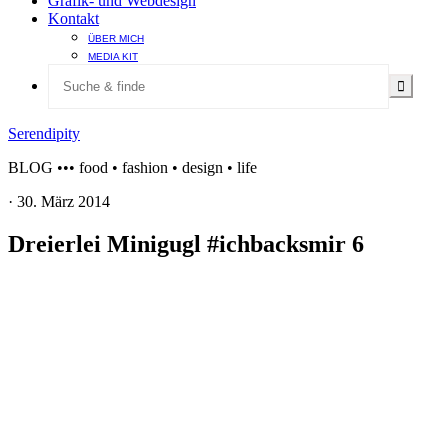
Grafik- und Webdesign
Kontakt
ÜBER MICH
MEDIA KIT
Serendipity
BLOG ••• food • fashion • design • life
·
30. März 2014
Dreierlei Minigugl #ichbacksmir 6