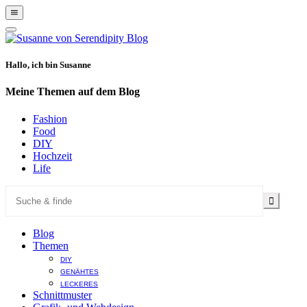
Show
Offscreen
Hide
Content
Offscreen
Content
Hallo, ich bin Susanne
Meine Themen auf dem Blog
Fashion
Food
DIY
Hochzeit
Life
Blog
Themen
DIY
GENÄHTES
LECKERES
Schnittmuster