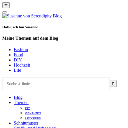
Show
Offscreen
Hide
Content
Offscreen
Content
Hallo, ich bin Susanne
Meine Themen auf dem Blog
Fashion
Food
DIY
Hochzeit
Life
Blog
Themen
DIY
GENÄHTES
LECKERES
Schnittmuster