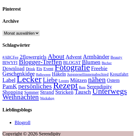
Pinterest
Archive
Archive
Schlagwörter
About
Armbänder
2flowergirls
Advent
#ABCFee
Beauty
Blogger-Treffen
Blumen
BLOGST
BIWYFI
Bücher
Fotografie
Freebie
Download
Eis
Event
Drink
Geschenkidee
Häkeln
Kreuzfahrt
Junggesellinnenabschied
Halloween
Lecker
nähen
Liebe
Label
Mützen
Ostern
Loops
Rezept
persönliches
PamK
Serendipity
Rum
Unterwegs
Tausch
Stricken
Shopping
Strand
Sommer
Weihnachten
Workshop
Lieblingsblogs
Blogroll
Copyright © 2026 Serendipity