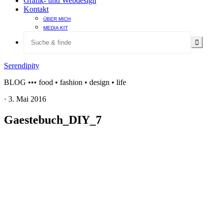
Grafik- und Webdesign
Kontakt
ÜBER MICH
MEDIA KIT
Serendipity
BLOG ••• food • fashion • design • life
·
3. Mai 2016
Gaestebuch_DIY_7