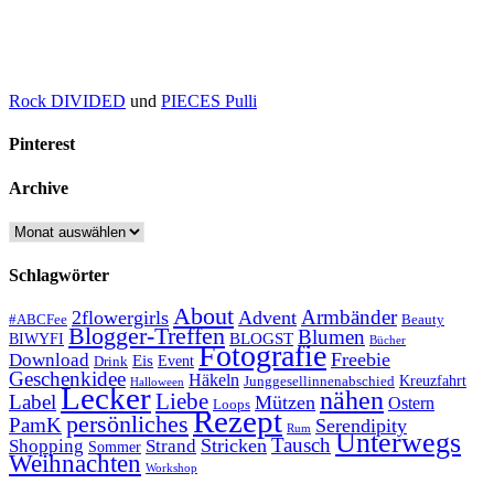
Rock DIVIDED
und
PIECES Pulli
Pinterest
Archive
Archive
Schlagwörter
About
Armbänder
2flowergirls
Advent
#ABCFee
Beauty
Blogger-Treffen
Blumen
BLOGST
BIWYFI
Bücher
Fotografie
Freebie
Download
Eis
Event
Drink
Geschenkidee
Häkeln
Kreuzfahrt
Junggesellinnenabschied
Halloween
Lecker
nähen
Liebe
Label
Mützen
Ostern
Loops
Rezept
persönliches
PamK
Serendipity
Rum
Unterwegs
Tausch
Stricken
Shopping
Strand
Sommer
Weihnachten
Workshop