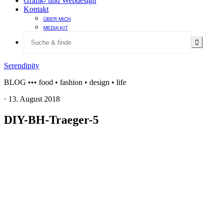
Grafik- und Webdesign
Kontakt
ÜBER MICH
MEDIA KIT
Serendipity
BLOG ••• food • fashion • design • life
·
13. August 2018
DIY-BH-Traeger-5