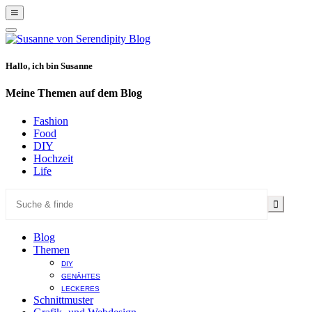
Show
Offscreen
Hide
Content
Offscreen
Content
Hallo, ich bin Susanne
Meine Themen auf dem Blog
Fashion
Food
DIY
Hochzeit
Life
Blog
Themen
DIY
GENÄHTES
LECKERES
Schnittmuster