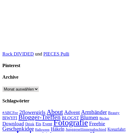
Rock DIVIDED
und
PIECES Pulli
Pinterest
Archive
Archive
Schlagwörter
About
Armbänder
2flowergirls
Advent
#ABCFee
Beauty
Blogger-Treffen
Blumen
BLOGST
BIWYFI
Bücher
Fotografie
Freebie
Download
Eis
Event
Drink
Geschenkidee
Häkeln
Kreuzfahrt
Junggesellinnenabschied
Halloween