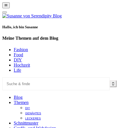
Show
Offscreen
Hide
Content
Offscreen
Content
Hallo, ich bin Susanne
Meine Themen auf dem Blog
Fashion
Food
DIY
Hochzeit
Life
Blog
Themen
DIY
GENÄHTES
LECKERES
Schnittmuster