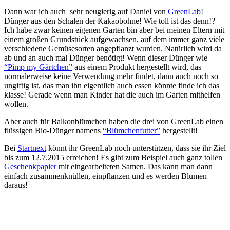
Dann war ich auch sehr neugierig auf Daniel von
GreenLab
!
Dünger aus den Schalen der Kakaobohne! Wie toll ist das denn!?
Ich habe zwar keinen eigenen Garten bin aber bei meinen Eltern mit
einem großen Grundstück aufgewachsen, auf dem immer ganz viele
verschiedene Gemüsesorten angepflanzt wurden. Natürlich wird da
ab und an auch mal Dünger benötigt! Wenn dieser Dünger wie
“Pimp my Gärtchen”
aus einem Produkt hergestellt wird, das
normalerweise keine Verwendung mehr findet, dann auch noch so
ungiftig ist, das man ihn eigentlich auch essen könnte finde ich das
klasse! Gerade wenn man Kinder hat die auch im Garten mithelfen
wollen.
Aber auch für Balkonblümchen haben die drei von GreenLab einen
flüssigen Bio-Dünger namens
“Blümchenfutter”
hergestellt!
Bei
Startnext
könnt ihr GreenLab noch unterstützen, dass sie ihr Ziel
bis zum 12.7.2015 erreichen! Es gibt zum Beispiel auch ganz tollen
Geschenkpapier
mit eingearbeiteten Samen. Das kann man dann
einfach zusammenknüllen, einpflanzen und es werden Blumen
daraus!