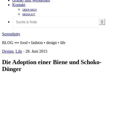
Grafik- und Webdesign
Kontakt
ÜBER MICH
MEDIA KIT
Serendipity
BLOG ••• food • fashion • design • life
Design
,
Life
·
28. Juni 2015
Die Adoption einer Biene und Schoko-
Dünger