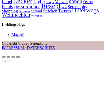
Lecker
nähen
Liebe
Label
Mützen
Ostern
Loops
Rezept
persönliches
PamK
Serendipity
Rum
Unterwegs
Tausch
Stricken
Shopping
Strand
Sommer
Weihnachten
Workshop
Lieblingsblogs
Blogroll
Copyright © 2026 Serendipity
IMPRESSUM
·
DATENSCHUTZ