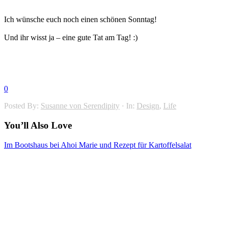
Ich wünsche euch noch einen schönen Sonntag!
Und ihr wisst ja – eine gute Tat am Tag! :)
0
Posted By:
Susanne von Serendipity
·
In:
Design
,
Life
You’ll Also Love
Im Bootshaus bei Ahoi Marie und Rezept für Kartoffelsalat