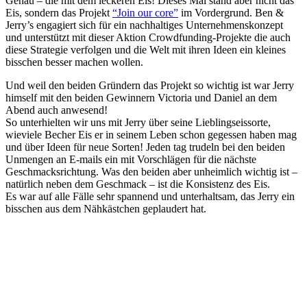
Genau – die mit dem leckeren Eis! Dieses Mal stand aber nicht das
Eis, sondern das Projekt
“Join our core”
im Vordergrund. Ben &
Jerry’s engagiert sich für ein nachhaltiges Unternehmenskonzept
und unterstützt mit dieser Aktion Crowdfunding-Projekte die auch
diese Strategie verfolgen und die Welt mit ihren Ideen ein kleines
bisschen besser machen wollen.
Und weil den beiden Gründern das Projekt so wichtig ist war Jerry
himself mit den beiden Gewinnern Victoria und Daniel an dem
Abend auch anwesend!
So unterhielten wir uns mit Jerry über seine Lieblingseissorte,
wieviele Becher Eis er in seinem Leben schon gegessen haben mag
und über Ideen für neue Sorten! Jeden tag trudeln bei den beiden
Unmengen an E-mails ein mit Vorschlägen für die nächste
Geschmacksrichtung. Was den beiden aber unheimlich wichtig ist –
natürlich neben dem Geschmack – ist die Konsistenz des Eis.
Es war auf alle Fälle sehr spannend und unterhaltsam, das Jerry ein
bisschen aus dem Nähkästchen geplaudert hat.