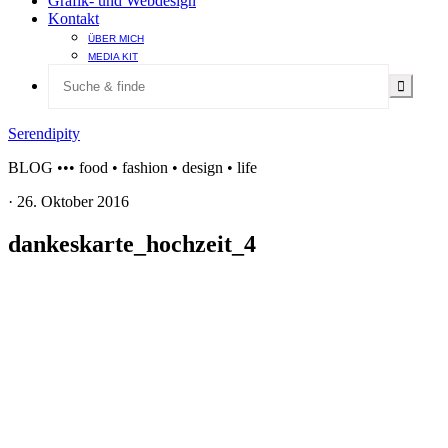
Grafik- und Webdesign
Kontakt
ÜBER MICH
MEDIA KIT
Serendipity
BLOG ••• food • fashion • design • life
·
26. Oktober 2016
dankeskarte_hochzeit_4