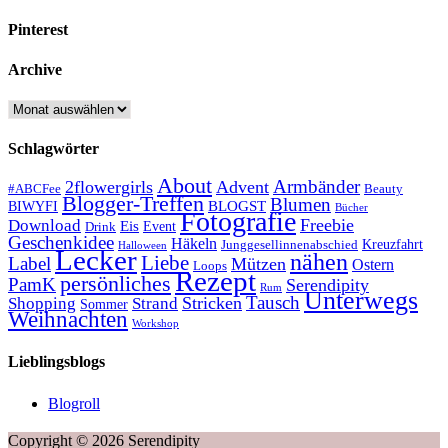
Pinterest
Archive
Archive
Schlagwörter
About
Armbänder
2flowergirls
Advent
#ABCFee
Beauty
Blogger-Treffen
Blumen
BLOGST
BIWYFI
Bücher
Fotografie
Freebie
Download
Eis
Event
Drink
Geschenkidee
Häkeln
Kreuzfahrt
Junggesellinnenabschied
Halloween
Lecker
nähen
Liebe
Label
Mützen
Ostern
Loops
Rezept
persönliches
PamK
Serendipity
Rum
Unterwegs
Tausch
Stricken
Shopping
Strand
Sommer
Weihnachten
Workshop
Lieblingsblogs
Blogroll
Copyright © 2026 Serendipity