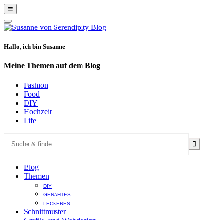
Show
Offscreen
Hide
Content
Offscreen
Content
Hallo, ich bin Susanne
Meine Themen auf dem Blog
Fashion
Food
DIY
Hochzeit
Life
Blog
Themen
DIY
GENÄHTES
LECKERES
Schnittmuster