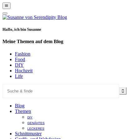
Show
Offscreen
Hide
Content
Offscreen
Content
Hallo, ich bin Susanne
Meine Themen auf dem Blog
Fashion
Food
DIY
Hochzeit
Life
Blog
Themen
DIY
GENÄHTES
LECKERES
Schnittmuster