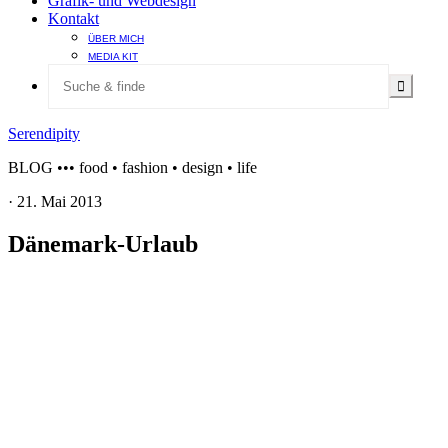
Grafik- und Webdesign
Kontakt
ÜBER MICH
MEDIA KIT
Serendipity
BLOG ••• food • fashion • design • life
·
21. Mai 2013
Dänemark-Urlaub