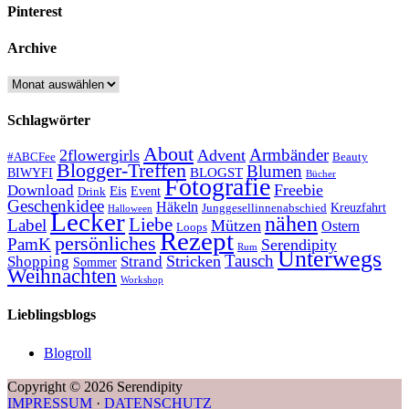
Pinterest
Archive
Archive
Schlagwörter
About
Armbänder
2flowergirls
Advent
#ABCFee
Beauty
Blogger-Treffen
Blumen
BLOGST
BIWYFI
Bücher
Fotografie
Freebie
Download
Eis
Event
Drink
Geschenkidee
Häkeln
Kreuzfahrt
Junggesellinnenabschied
Halloween
Lecker
nähen
Liebe
Label
Mützen
Ostern
Loops
Rezept
persönliches
PamK
Serendipity
Rum
Unterwegs
Tausch
Stricken
Shopping
Strand
Sommer
Weihnachten
Workshop
Lieblingsblogs
Blogroll
Copyright © 2026 Serendipity
IMPRESSUM
·
DATENSCHUTZ