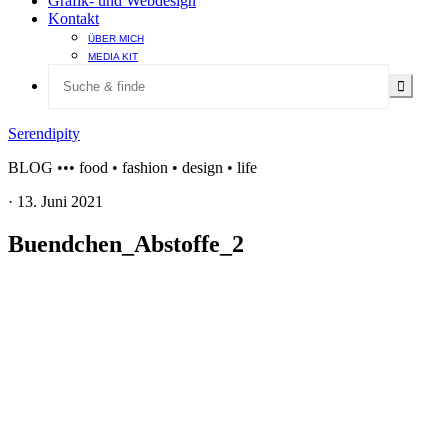
Grafik- und Webdesign
Kontakt
ÜBER MICH
MEDIA KIT
Serendipity
BLOG ••• food • fashion • design • life
·
13. Juni 2021
Buendchen_Abstoffe_2