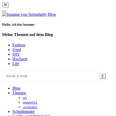
Show
Offscreen
Hide
Content
Offscreen
Content
Hallo, ich bin Susanne
Meine Themen auf dem Blog
Fashion
Food
DIY
Hochzeit
Life
Blog
Themen
DIY
GENÄHTES
LECKERES
Schnittmuster