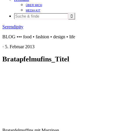
ÜBER MICH
MEDIA KIT
Serendipity
BLOG ••• food • fashion • design • life
·
5. Februar 2013
Bratapfelmufins_Titel
Bratapfelmuffins mit Marzipan