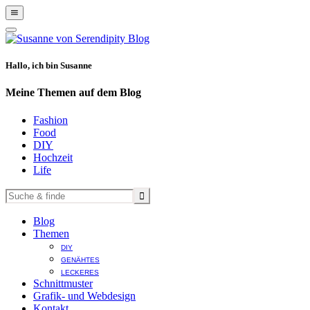
Show
Offscreen
Hide
Content
Offscreen
Content
Hallo, ich bin Susanne
Meine Themen auf dem Blog
Fashion
Food
DIY
Hochzeit
Life
Blog
Themen
DIY
GENÄHTES
LECKERES
Schnittmuster
Grafik- und Webdesign
Kontakt