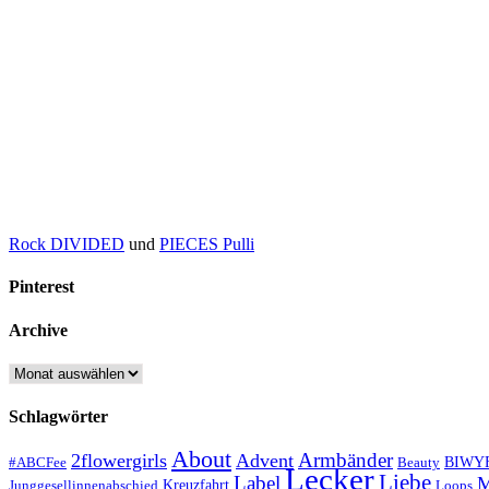
Rock DIVIDED
und
PIECES Pulli
Pinterest
Archive
Archive
Schlagwörter
About
Armbänder
2flowergirls
Advent
BIWY
#ABCFee
Beauty
Lecker
Liebe
Label
M
Kreuzfahrt
Junggesellinnenabschied
Loops