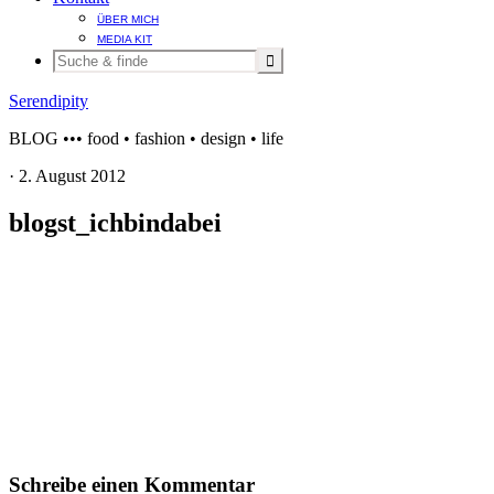
ÜBER MICH
MEDIA KIT
Serendipity
BLOG ••• food • fashion • design • life
·
2. August 2012
blogst_ichbindabei
Schreibe einen Kommentar