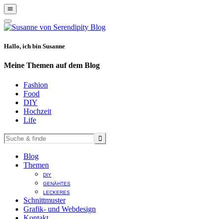
Show
Offscreen
Hide
Content
Offscreen
Content
Hallo, ich bin Susanne
Meine Themen auf dem Blog
Fashion
Food
DIY
Hochzeit
Life
Blog
Themen
DIY
GENÄHTES
LECKERES
Schnittmuster
Grafik- und Webdesign
Kontakt