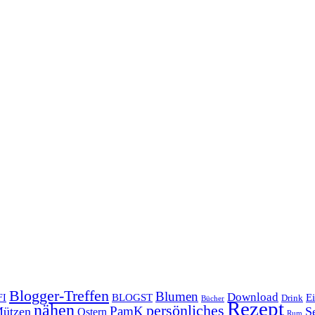
Blogger-Treffen
Blumen
Download
BLOGST
Ei
FI
Drink
Bücher
Rezept
nähen
persönliches
PamK
ützen
S
Ostern
Rum