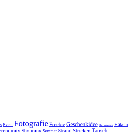
Fotografie
Geschenkidee
Freebie
Häkeln
s
Event
Halloween
Tausch
erendipity
Stricken
Shopping
Strand
Sommer