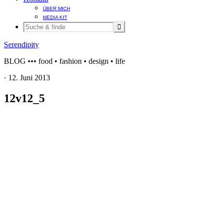
ÜBER MICH
MEDIA KIT
Serendipity
BLOG ••• food • fashion • design • life
·
12. Juni 2013
12v12_5