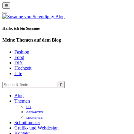
Show
Offscreen
Hide
Content
Offscreen
Content
Hallo, ich bin Susanne
Meine Themen auf dem Blog
Fashion
Food
DIY
Hochzeit
Life
Blog
Themen
DIY
GENÄHTES
LECKERES
Schnittmuster
Grafik- und Webdesign
Kontakt