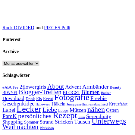
Rock DIVIDED
und
PIECES Pulli
Pinterest
Archive
Archive
Schlagwörter
About
Armbänder
2flowergirls
Advent
#ABCFee
Beauty
Blogger-Treffen
Blumen
BLOGST
BIWYFI
Bücher
Fotografie
Freebie
Download
Eis
Event
Drink
Geschenkidee
Häkeln
Kreuzfahrt
Junggesellinnenabschied
Halloween
Lecker
nähen
Liebe
Label
Mützen
Ostern
Loops
Rezept
persönliches
PamK
Serendipity
Rum
Unterwegs
Tausch
Stricken
Shopping
Strand
Sommer
Weihnachten
Workshop