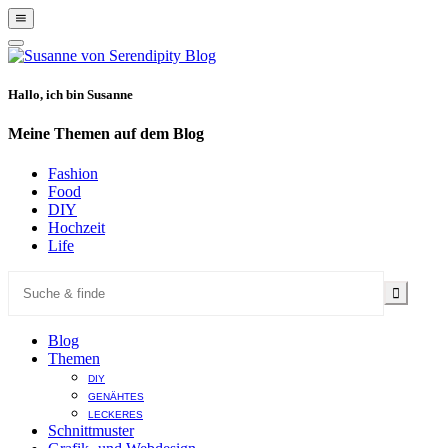
Show
Offscreen
Hide
Content
Offscreen
Content
Hallo, ich bin Susanne
Meine Themen auf dem Blog
Fashion
Food
DIY
Hochzeit
Life
Blog
Themen
DIY
GENÄHTES
LECKERES
Schnittmuster