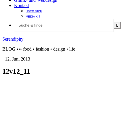
Grafik- und Webdesign
Kontakt
ÜBER MICH
MEDIA KIT
Serendipity
BLOG ••• food • fashion • design • life
·
12. Juni 2013
12v12_11