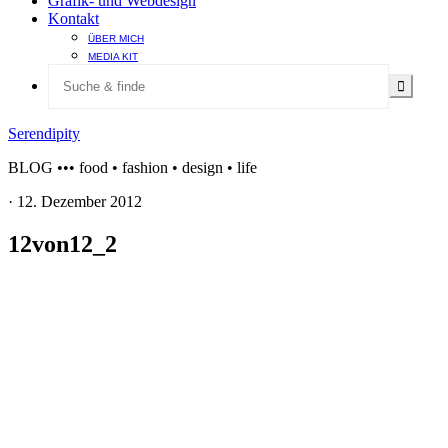
Grafik- und Webdesign
Kontakt
ÜBER MICH
MEDIA KIT
Serendipity
BLOG ••• food • fashion • design • life
·
12. Dezember 2012
12von12_2