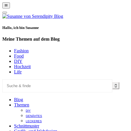
Show
Offscreen
Hide
Content
Offscreen
Content
Hallo, ich bin Susanne
Meine Themen auf dem Blog
Fashion
Food
DIY
Hochzeit
Life
Blog
Themen
DIY
GENÄHTES
LECKERES
Schnittmuster