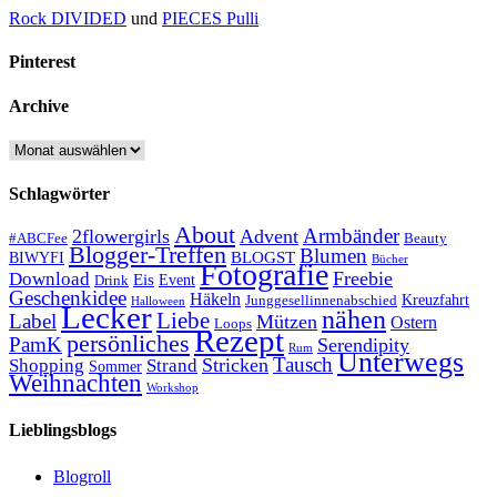
Rock DIVIDED
und
PIECES Pulli
Pinterest
Archive
Archive
Schlagwörter
About
Armbänder
2flowergirls
Advent
#ABCFee
Beauty
Blogger-Treffen
Blumen
BLOGST
BIWYFI
Bücher
Fotografie
Freebie
Download
Eis
Event
Drink
Geschenkidee
Häkeln
Kreuzfahrt
Junggesellinnenabschied
Halloween
Lecker
nähen
Liebe
Label
Mützen
Ostern
Loops
Rezept
persönliches
PamK
Serendipity
Rum
Unterwegs
Tausch
Stricken
Shopping
Strand
Sommer
Weihnachten
Workshop
Lieblingsblogs
Blogroll